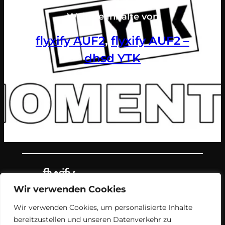
Weitere Inhalte von
flyxify AUF2
, 
flyxify AUF2 –
dhsd YTK
Wir verwenden Cookies
Teil des Nachrichtenangebots von
Wir verwenden Cookies, um personalisierte Inhalte
flyxify.
bereitzustellen und unseren Datenverkehr zu