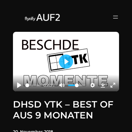
Zum
Inhalt
springen
Play
07:37
DHSD YTK – BEST OF
AUS 9 MONATEN
20. November 2018