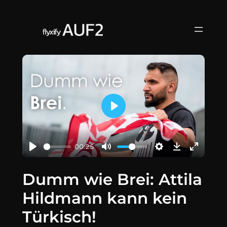
Zum
Inhalt
springen
Play
00:25
Dumm wie Brei: Attila
Hildmann kann kein
Türkisch!