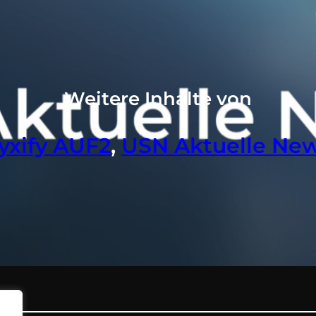
Weitere Inhalte von
lyxify AUF2
, 
USN Aktuelle Ne