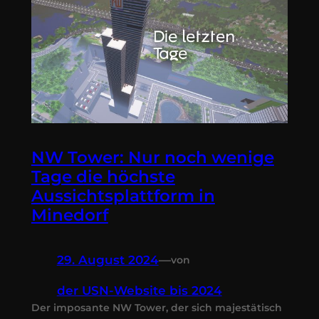
NW Tower: Nur noch wenige
Tage die höchste
Aussichtsplattform in
Minedorf
29. August 2024
—
von
der USN-Website bis 2024
Der imposante NW Tower, der sich majestätisch