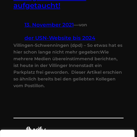
aufgetaucht!
13. November 2021
—
von
der USN-Website bis 2024
Villingen-Schwenningen (dpd) – So etwas hat es
hier schon lange nicht mehr gegeben:Wie
mehrere Medien übereinstimmend berichten,
ist heute in der Villinger Innenstadt ein
Parkplatz frei geworden. Dieser Artikel erschien
so ähnlich bereits bei den geliebten Kollegen
vom Postillon.