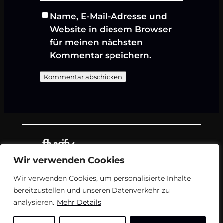
Name, E-Mail-Adresse und
Website in diesem Browser
für meinen nächsten
Kommentar speichern.
Wir verwenden Cookies
Teil des Nachrichtenangebots von
Wir verwenden Cookies, um personalisierte Inhalte
flyxify.
bereitzustellen und unseren Datenverkehr zu
analysieren.
Mehr Details
FAQ
Impressum
USN