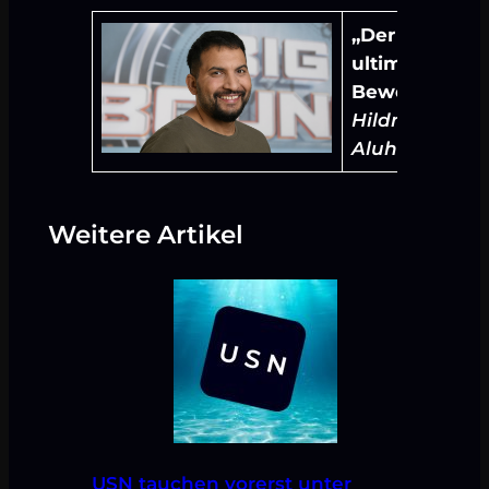
,,Der
ultimative
Beweis!“
(Attil
Hildmann,
Aluhut-Profi)
Weitere Artikel
USN tauchen vorerst unter